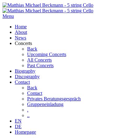
Menu
Home
About
News
Concerts
Back
Upcoming Concerts
All Concerts
Past Concerts
Biography
Discography
Contact
Back
Contact
Privates Beratungsgespräch
Gruppeneinladung
.
..
EN
DE
Homepage